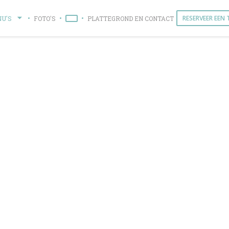
RESERVEER EEN 
U'S
FOTO'S
PLATTEGROND EN CONTACT
((OPENT IN EEN NIEUW VENSTER))