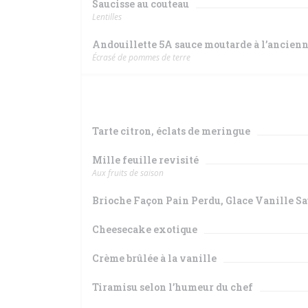
Saucisse au couteau
Lentilles
Andouillette 5A sauce moutarde à l’ancien
Écrasé de pommes de terre
Tarte citron, éclats de meringue
Mille feuille revisité
Aux fruits de saison
Brioche Façon Pain Perdu, Glace Vanille S
Cheesecake exotique
Crème brûlée à la vanille
Tiramisu selon l’humeur du chef