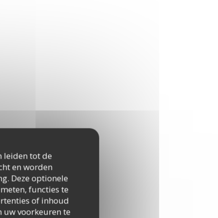
 leiden tot de
icht en worden
ng. Deze optionele
meten, functies te
rtenties of inhoud
 om uw voorkeuren te