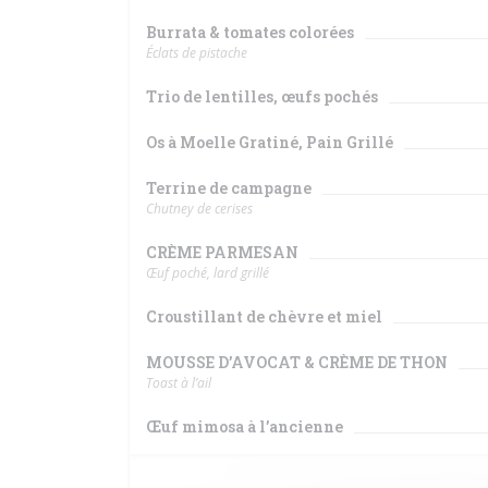
Burrata & tomates colorées
Éclats de pistache
Trio de lentilles, œufs pochés
Os à Moelle Gratiné, Pain Grillé
Terrine de campagne
Chutney de cerises
CRÈME PARMESAN
Œuf poché, lard grillé
Croustillant de chèvre et miel
MOUSSE D’AVOCAT & CRÈME DE THON
Toast à l’ail
Œuf mimosa à l’ancienne