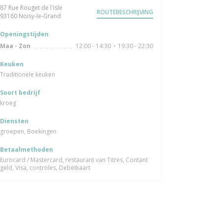
87 Rue Rouget de l'Isle
ROUTEBESCHRIJVING
((opent in een nieuw venster))
93160 Noisy-le-Grand
Openingstijden
12:00 - 14:30
19:30 - 22:30
Maa
-
Zon
•
Keuken
Traditionele keuken
Soort bedrijf
kroeg
Diensten
groepen, Boekingen
Betaalmethoden
Eurocard / Mastercard, restaurant van Titres, Contant
geld, Visa, controles, Debetkaart