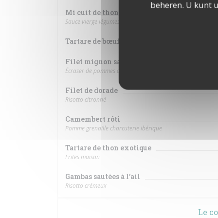
beheren. U kunt 
Mi cuit de thon rouge
Sauce vierge légumes de saison
Tartare de bœuf revisité par le Chef 180g, f
Filet mignon sauce chorizo
Écraser de pommes de terre
Filet de dorade
Risotto citronné
Camembert rôti
Pomme grenaille charcuterie ibérique
Tartare de thon exotique
Frites maison
Gambas sautées à l’ail
Risotto crémeux
Le c