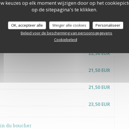
uw keuzes op elk moment wijzigen door op het cookiepic
23,50 EUR
op de sitepagina's te klikken.
19,50 EUR
rites maison
OK, accepteer alle
Weiger alle cookies
Personaliseer
Beleid voor de bescherming van persoonsgegevens
21,00 EUR
Cookiebeleid
22,50 EUR
21,50 EUR
21,50 EUR
23,50 EUR
oin du boucher