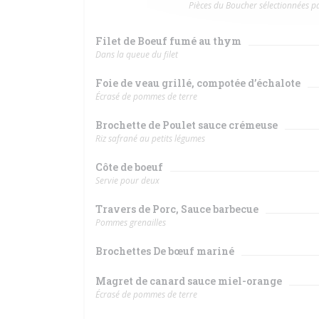
Pièces du Boucher sélectionnées 
Filet de Boeuf fumé au thym
Dans la queue du filet
Foie de veau grillé, compotée d’échalote
Écrasé de pommes de terre
Brochette de Poulet sauce crémeuse
Riz safrané au petits légumes
Côte de boeuf
Servie pour deux
Travers de Porc, Sauce barbecue
Pommes grenailles
Brochettes De bœuf mariné
Magret de canard sauce miel-orange
Écrasé de pommes de terre