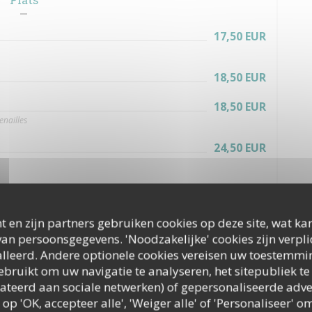
17,50 EUR
18,50 EUR
18,50 EUR
enailles
24,50 EUR
18,50 EUR
nons
19,50 EUR
t en zijn partners gebruiken cookies op deze site, wat kan
ette aux agrumes
an persoonsgegevens. 'Noodzakelijke' cookies zijn verpl
lleerd. Andere optionele cookies vereisen uw toestemmi
23,50 EUR
bruikt om uw navigatie te analyseren, het sitepubliek te 
elateerd aan sociale netwerken) of gepersonaliseerde adve
17,90 EUR
 op 'OK, accepteer alle', 'Weiger alle' of 'Personaliseer'