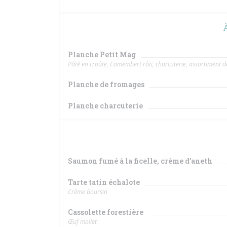
À
Planche Petit Mag
Pâté en croûte, Camembert rôti, charcuterie, assortiment 
Planche de fromages
Planche charcuterie
Saumon fumé à la ficelle, crème d’aneth
Tarte tatin échalote
Crème Boursin
Cassolette forestière
Œuf mollet