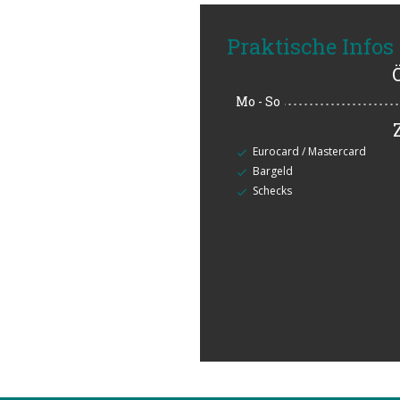
Praktische Infos
Mo
-
So
Eurocard / Mastercard
Bargeld
Schecks