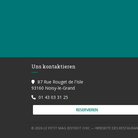
Uns kontaktieren
87 Rue Rouget de l'Isle
((öffnet ein neues Fenster))
93160 Noisy-le-Grand
01 43 03 31 25
RESERVIEREN
© 2026 LE PETIT MAG BISTROT CHIC — WEBSEITE DES RESTAURA