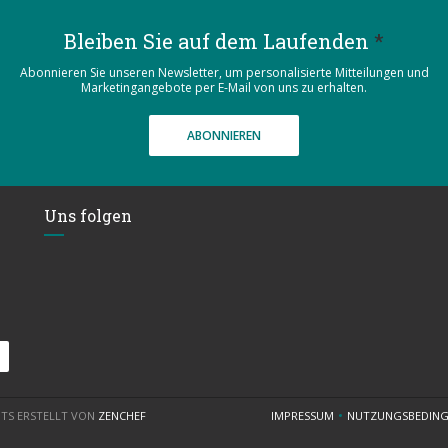
Bleiben Sie auf dem Laufenden
*
Abonnieren Sie unseren Newsletter, um personalisierte Mitteilungen und
Marketingangebote per E-Mail von uns zu erhalten.
ABONNIEREN
Uns folgen
((ÖFFNET EIN NEUES FENSTER))
NTS ERSTELLT VON
ZENCHEF
IMPRESSUM
NUTZUNGSBEDIN
((ÖFFNET EIN NEUES FENST
((ÖF