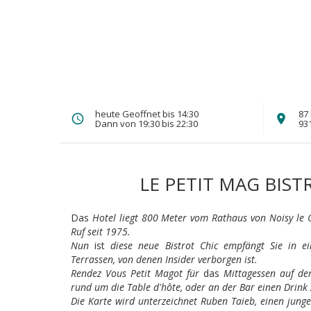
heute Geoffnet bis 14:30
87 
Dann von 19:30 bis 22:30
93
LE PETIT MAG BIST
Das
Hotel liegt 800 Meter vom Rathaus von Noisy le 
Ruf seit 1975.
Nun
ist
diese neue Bistrot Chic empfängt Sie in e
Terrassen, von denen Insider verborgen ist.
Rendez Vous Petit Magot für
das
Mittagessen auf der
rund um die Table d'hôte, oder an der Bar einen Drink z
Die Karte wird unterzeichnet Ruben Taieb, einen jung