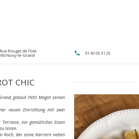
Rue Rouget de l'Isle
01 43 03 31 25
((öffnet ein neues Fenster))
160 Noisy-le-Grand
ROT CHIC
Grand, gebaut Petit Magot seinen
iner neuen Einrichtung mit zwei
 Terrasse, ein gemütliches Essen
u teilen.
en Koch,
der
seine Karriere neben