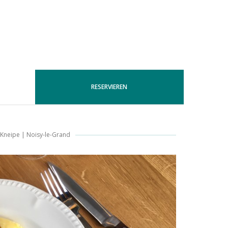
RESERVIEREN
Kneipe
|
Noisy-le-Grand