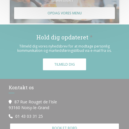
OPDAG VORES MENU
Hold dig opdateret
*
Tilmeld dig vores nyhedsbrev for at modtage personlig
kommunikation og markedsføringstilbud via e-mail fra os.
TILMELD DIG
Kontakt os
87 Rue Rouget de l'Isle
((åbner i et nyt vindue))
93160 Noisy-le-Grand
01 43 03 31 25
BOOK ET BORD