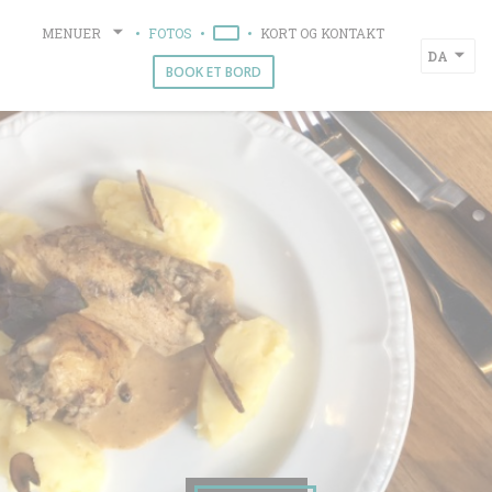
CCookie-styringspanel
MENUER
FOTOS
KORT OG KONTAKT
((ÅBNER I ET NYT VINDUE))
DA
BOOK ET BORD