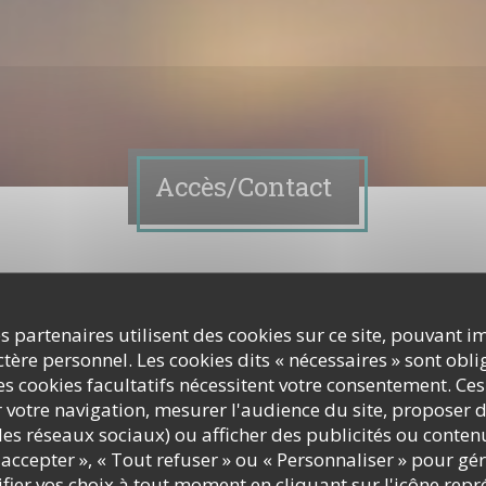
Accès/Contact
z nous contacter ?
ormulaire ci-dessous !
s partenaires utilisent des cookies sur ce site, pouvant i
ère personnel. Les cookies dits « nécessaires » sont oblig
s cookies facultatifs nécessitent votre consentement. Ces
r votre navigation, mesurer l'audience du site, proposer d
c les réseaux sociaux) ou afficher des publicités ou conte
accepter », « Tout refuser » ou « Personnaliser » pour gé
ier vos choix à tout moment en cliquant sur l'icône repr