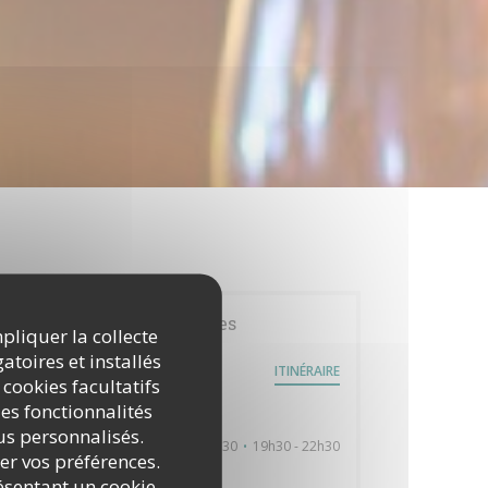
Infos pratiques
mpliquer la collecte
atoires et installés
87 Rue Rouget de l'Isle
ITINÉRAIRE
((ouvre une nouvelle fenêtre))
93160 Noisy-le-Grand
 cookies facultatifs
es fonctionnalités
Horaires
nus personnalisés.
12h00 - 14h30
19h30 - 22h30
Lun
-
Dim
•
rer vos préférences.
ésentant un cookie
Cuisine