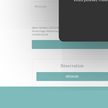
Selon l'article L.223-2 du code de la consommation, il est rappelé qu
démarchage téléphonique Bloctel :
bloctel.gouv.fr
. Pour plus d'info
confidentialité
.
Réservation
RÉSERVER