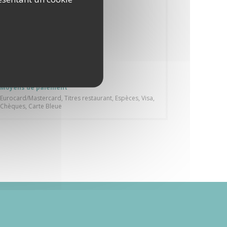
Cuisine Traditionnelle
Type de restaurant
Bistrot
Services
Groupes, Réservations
Moyens de paiement
Eurocard/Mastercard, Titres restaurant, Espèces, Visa,
Chèques, Carte Bleue