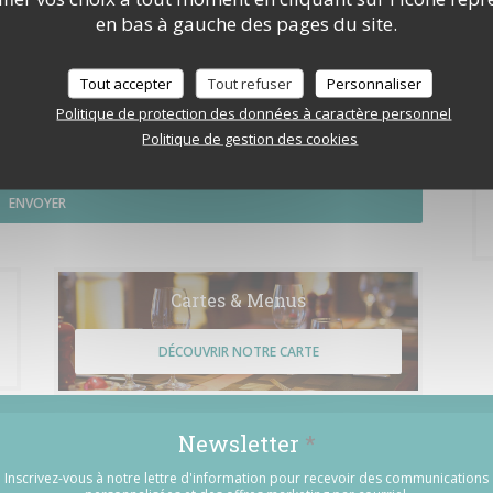
en bas à gauche des pages du site.
Tout accepter
Tout refuser
Personnaliser
Politique de protection des données à caractère personnel
e le consommateur peut user de son droit à s'inscrire sur la liste d'opposition au
Politique de gestion des cookies
rmations sur le traitement de vos données, consultez notre
politique de
Cartes & Menus
DÉCOUVRIR NOTRE CARTE
Newsletter
*
Inscrivez-vous à notre lettre d'information pour recevoir des communications